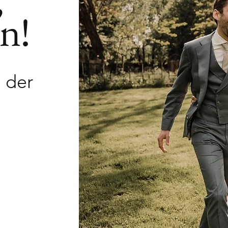
n!
n der