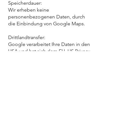
Speicherdauer:
Wir erheben keine
personenbezogenen Daten, durch
die Einbindung von Google Maps.
Drittlandtransfer:
Google verarbeitet Ihre Daten in den
USA und hat sich dem EU_US Privacy
Shield unterworfen
https://www.privacyshield.gov/EU-US-
Framework.
Widerruf der
Einwilligung:
Wenn Sie nicht möchten, dass
Google über unseren Internetauftritt
Daten über Sie erhebt, verarbeitet
oder nutzt, können Sie in Ihrem
Browsereinstellungen JavaScript
deaktivieren. In diesem Fall können
Sie unsere Webseite jedoch nicht
oder nur eingeschränkt nutzen.