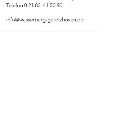
Telefon 0 21 83 41 50 90
info@wasserburg-geretzhoven.de
So finden Sie uns:
Wasserburg Geretzhoven
L 213
50129 Bergheim
Navigation: Bergheim + Burg Geretzhoven
(A
nstatt Straße)
Tel.:
+49 (0) 2183 41 50 90
info@wasserburg-geretzhoven.de