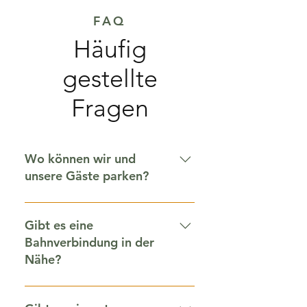
FAQ
Häufig
gestellte
Fragen
Wo können wir und
unsere Gäste parken?
Wenn Sie in die Alynallee, der 
Gibt es eine
Zufahrt der Wasserburg, 
Bahnverbindung in der
abbiegen, befindet sich auf 
Nähe?
der rechten Seite ein 
Parkplatz von 500 
Es kommen bei uns in der 
Quadratmetern. Dort finden 